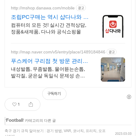
http://mshop.danawa.com/mobile
광고
조립PC구매는 역시 샵다나와 인
기 조립PC를 한눈에
컴퓨터의 모든 것! 실시간 견적상담,
정품&새제품, 다나와 공식쇼핑몰
http://map.naver.com/v5/entry/place/1489184846
광고
푸스케어 구리점 첫 방문 관리
10% 할인
내성발톱, 무좀발톱, 물어뜯는손톱,
발각질, 굳은살 독일식 문제성 손발
관리 전문점 남녀노소,임산부,당뇨
및 거동이 불편하신 분 누구나 관리
구독하기
가능/무료주차/무료상담
1
Football
'
' 카테고리의 다른 글
축구 경기 규칙 알아보기 : 경기 방법, VAR, 코너킥, 프리킥, 오프
2023.03.03