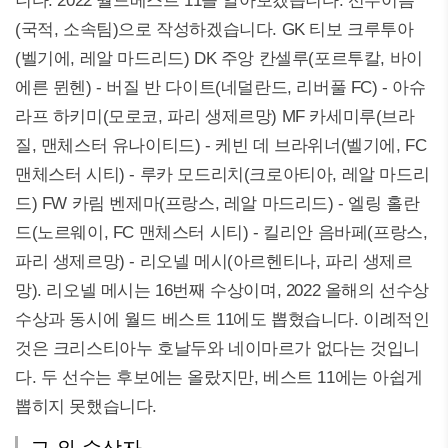
니다. 2022 월드베스트 11을 알아보겠습니다. 선수이름
(국적, 소속팀)으로 작성하겠습니다. GK 티보 크루투아
(벨기에, 레알 마드리드) DK 주앙 칸셀루(포르투칼, 바이
에른 뮌헨) - 버질 반 다이트(네덜란드, 리버풀 FC) - 아슈
라프 하키미(모로코, 파리 생제르망) MF 카세미루(브라
질, 맨체스터 유나이티드) - 케빈 데 브라위너(벨기에, FC
맨체스터 시티) - 루카 모드리치(크로아티아, 레알 마드리
드) FW 카림 벤제마(프랑스, 레알 마드리드) - 엘링 홀란
드(노르웨이, FC 맨체스터 시티) - 킬리안 음바페(프랑스,
파리 생제르망) - 리오넬 메시(아르헨티나, 파리 생제르
망). 리오넬 메시는 16번째 수상이며, 2022 올해의 선수상
수상과 동시에 월드 베스트 11에도 뽑혔습니다. 이례적인
것은 크리스티아누 호날두와 네이마르가 없다는 것입니
다. 두 선수는 후보에는 올랐지만, 베스트 11에는 아쉽게
뽑히지 못했습니다.