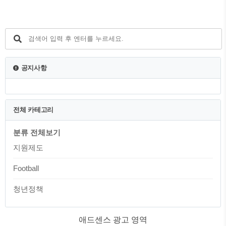
문에 더욱이 합리적으로 할 수 있다는 점
이 큰 장점입니다! 대상 역시 전국민으로,
모두가 혜택을 누릴 수 있으니 꼭 신청해
서 캐시백 받아가시기 바랍니다. 1. 전기절
약 캐시백 신청방법 2023년 전기절약 캐시
백은 한국전력공사의 에너지마켓플레이스
에서 신청가능합니다. 신청기간은 6월 7일
공지사항
부터 진행됩니다. 신청기간 전 신청방법을
미리 숙지해두시면, 더욱 편하게 신청가능
하시겠죠? 자, 본격적인 신청을 ..
전체 카테고리
분류 전체보기
지원제도
Football
청년정책
애드센스 광고 영역