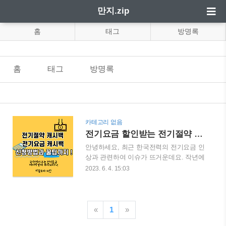
만지.zip
홈
태그
방명록
홈
태그
방명록
카테고리 없음
전기요금 할인받는 전기절약 캐시백, 전기요금 캐시백 신청방법 및 꿀팁
안녕하세요, 최근 한국전력의 전기요금 인
상과 관련하여 이슈가 뜨거운데요. 작년에
이어 올해도 전기요금 캐시백을 받을 수
2023. 6. 4. 15:03
있는 전기절약 캐시백이 시작된다고 합니
다. 전기요금은 가정에서 필수적으로 사용
해야하는 전력에 대한 비용이기 때문에 캐
시백을 꼭 받을 수 있는게 좋겠죠? 한국전
«
1
»
력공사에서 시행되는 캐시백 제도이기 때