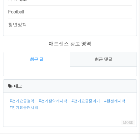
Football
청년정책
애드센스 광고 영역
최근 글
최근 댓글
최
근
태그
글
#전기요금절약
#전기절약캐시백
#전기요금줄이기
#한전캐시백
#전기요금캐시백
MORE