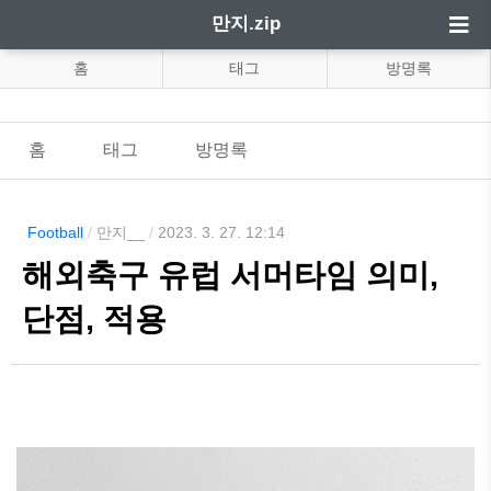
만지.zip
홈
태그
방명록
홈
태그
방명록
Football
/
만지__
/
2023. 3. 27. 12:14
해외축구 유럽 서머타임 의미,
단점, 적용