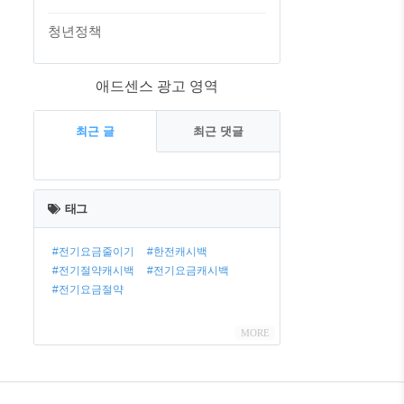
청년정책
애드센스 광고 영역
최근 글
최근 댓글
최
근
태그
글
#전기요금줄이기
#한전캐시백
#전기절약캐시백
#전기요금캐시백
#전기요금절약
MORE